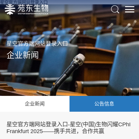
星空官方端网站登录入口
星空官方端网站登录入口
企业新闻
企业新闻
公告信息
星空官方端网站登录入口-星空(中国)生物闪耀CPhI
Frankfurt 2025——携手共进，合作共赢