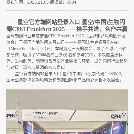
发布时间：2025.11.05
阅读量：6504
星空官方端网站登录入口-星空(中国)生物闪
耀
CPhI Frankfurt 2025
——携手共进，合作共赢
全球制药行业年度盛会
CPhI Frankfurt 2025
（世界制药原料欧洲展
览会）于德国当地时间
10
月
28
日——在德国法兰克福展览中心
（
Messe Frankfurt
）召开。本届为期三天的展会汇聚了全球
2400
家
参展商，吸引了
67000
名专业参观 者和参与其中，本次覆盖原料
药、生物制药、制药设备等全产业链核心环节，成为洞察行业趋势
与对接全球核心资源的核心窗口
星空官方端网站登录入口-星空(中国) （股票代码：
688513
）
国际业务部携多款原料药和制剂国际化产品精彩亮相本次展会。