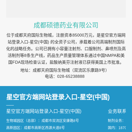
成都硕德药业有限公司
位于成都天府国际生物城，注册资本85000万元，是星空官方端网
站登录入口-星空(中国) 的全资子公司，承载着公司高端制剂国际
化的战略任务。公司已拥有小容量注射剂、口服制剂、鼻喷剂及高
活制剂等8条生产线，药品生产质量管理体系通过中国NMPA和美
国FDA现场检查认证，盐酸纳美芬注射液已获得美国上市批准。
地址：成都天府国际生物城（双流区乐康路9号）
电话：028-65238888
星空官方端网站登录入口-星空(中国)
星空官方端网站登录入口-星空(中国)
业务联系
生物城园区（总部）：成都市双流区安康路8号
制剂业务：
高新园区：成都市高新区西源大道8号
国内：1870811