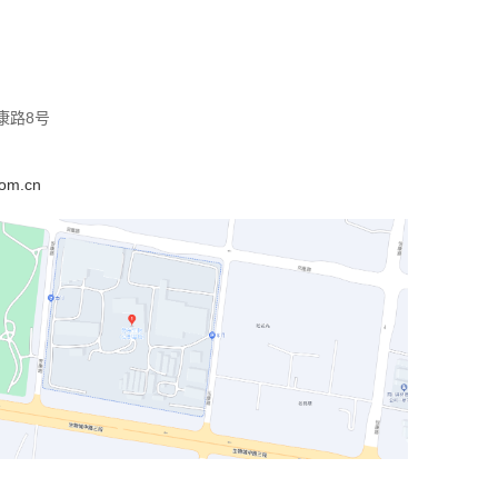
康路8号
om.cn