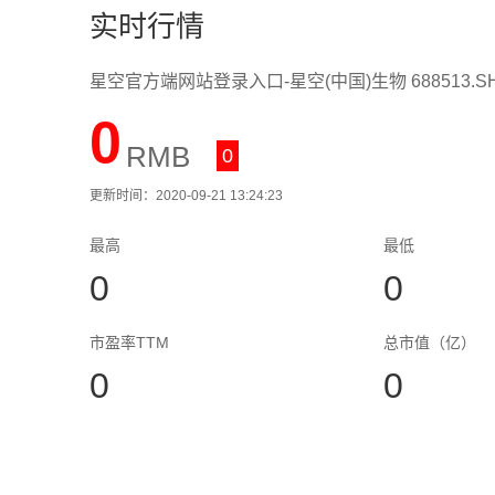
实时行情
星空官方端网站登录入口-星空(中国)生物 688513.S
0
RMB
0
更新时间：2020-09-21 13:24:23
最高
最低
0
0
市盈率
TTM
总市值（亿）
0
0