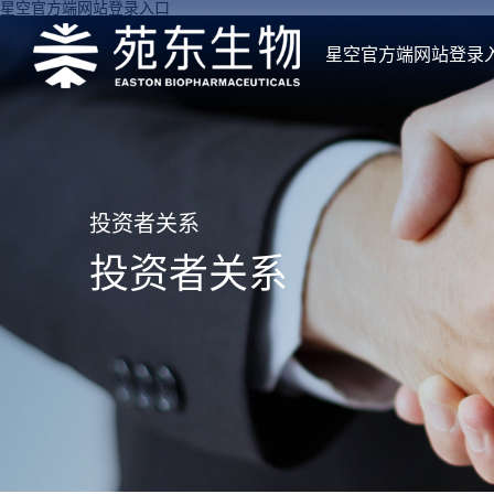
星空官方端网站登录入口
星空官方端网站登录
投资者关系
投资者关系