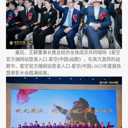
最后，王颖董事长携总经办全体成员共同唱响《星空
官方端网站登录入口-星空(中国)战歌》，在高亢激昂的战
歌中，星空官方端网站登录入口-星空(中国)
2025
年度报告
暨表彰大会圆满结束。