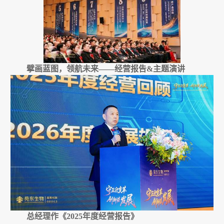
擘画蓝图，领航未来——经营报告
&
主题演讲
总经理作《
2025
年度经营报告》