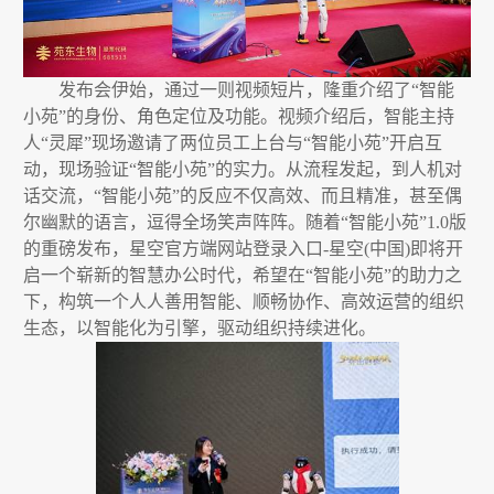
发布会伊始，通过一则视频短片，隆重介绍了“智能
小苑”的身份、角色定位及功能。视频介绍后，智能主持
人“灵犀”现场邀请了两位员工上台与“智能小苑”开启互
动，现场验证“智能小苑”的实力。从流程发起，到人机对
话交流，“智能小苑”的反应不仅高效、而且精准，甚至偶
尔幽默的语言，逗得全场笑声阵阵。随着“智能小苑”
1.0
版
的重磅发布，星空官方端网站登录入口-星空(中国)即将开
启一个崭新的智慧办公时代，希望在“智能小苑”的助力之
下，构筑一个人人善用智能、顺畅协作、高效运营的组织
生态，以智能化为引擎，驱动组织持续进化。