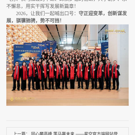
不懈怠，用实干挥写发展新篇章！
2026
，让我们一起喊出口号：
守正迎变革，创新谋发
展，骐骥驰骋，势不可挡！
上一篇：
同心攀高峰 策马赢未来 ——星空官方端网站登录入口-星空(中国)生物2026年度经销商大会成功举办