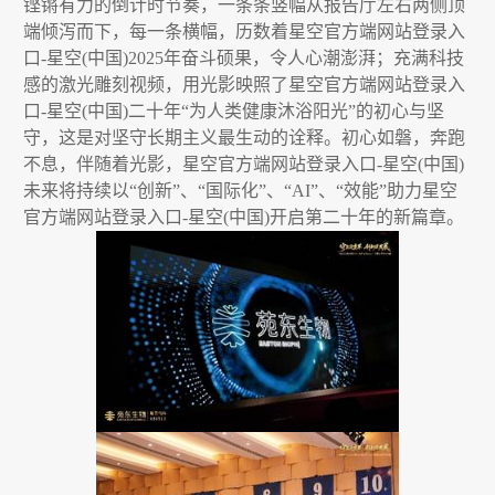
铿锵有力的倒计时节奏，一条条竖幅从报告厅左右两侧顶
端倾泻而下，每一条横幅，历数着星空官方端网站登录入
口-星空(中国)
2025
年奋斗硕果，令人心潮澎湃；充满科技
感的激光雕刻视频，用光影映照了
星空官方端网站登录入
口-星空(中国)二十年“为人类健康沐浴阳光”的初心与坚
守，这是对坚守长期主义最生动的诠释。
初心如磐，奔跑
不息，伴随着光影，星空官方端网站登录入口-星空(中国)
未来将持续以“创新”、“国际化”、“
AI
”、“效能”助力星空
官方端网站登录入口-星空(中国)开启第二十年的新篇章。