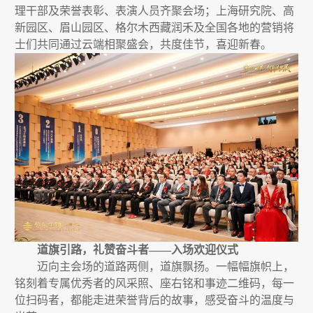
理干部及荣誉表彰、表演人员齐聚会场；上海研究院、高
新园区、眉山园区、格尔木西藏润禾及全国各地的营销将
士们共同通过云端相聚盛会，共度佳节，喜迎新春。
道旗引路，礼赞奋斗者——入场欢迎仪式
迈向主会场的道路两侧，道旗飘扬。一幅幅旗帜上，
铭刻着专属优秀者的风采照、座右铭和事迹二维码，每一
位扫码者，都能走进荣誉背后的故事，感受奋斗的温度与