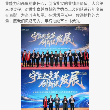
业能力和高度的责任心，创造扎实的业绩与价值。大会第
三项议程，对做出卓越贡献的优秀员工及团队进行年度荣
誉表彰，为奋斗者加冕。在熠熠星光中，传递榜样的力
量，愿我们见贤思齐，用行动续写奋斗荣光。