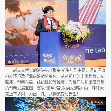
赵立文博士的演讲以《聚变 新生》为主题，深刻洞察
内外环境及行业前沿趋势变化，从创新药的未来趋势、
AI
赋能、创新布局、组织建设等维度，为我们勾勒出研究院
的创新发展蓝图，更以“聚焦”强调核心战略方向，呼吁大
家上下协同，力出一孔，共迎聚变与新生！