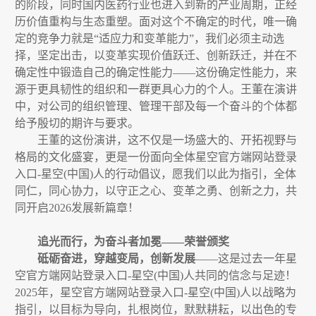
的阶段，同时国内医药行业也进入到新的产业周期，正经
历价值重构与生态重塑。面对这个不确定的时代，唯一确
定的竞争力就是“适应力和变革能力”，我们必须主动选
择，坚定出击，以变革实现价值跃迁、创新跃迁，并在不
确定性中锻造自己的确定性能力——这份确定性能力，来
源于更具韧性的组织和一群更具心力的个人。王董在演讲
中，对公司的组织管理、管理干部及每一个奋斗的个体都
给予殷切的期许与要求。
王董的这份演讲，这不仅是一场盛大的、开拓视野与
格局的文化盛宴，更是一份面向全体星空官方端网站登录
入口-星空(中国)人的行动倡议，愿我们以此为指引，全体
同仁，同心协力，以守正之心、变革之勇、创新之力，共
同开启
2026
发展新篇章！
追光而行，为奋斗者加冕——荣誉颁奖
砥砺奋进，穿越变局，创新发展
——
这是过去一年星
空官方端网站登录入口-星空(中国)人共同的信念与足迹！
2025
年，星空官方端网站登录入口-星空(中国)人以战略为
指引，以目标为导向，扎根岗位，默默耕耘，以出色的专