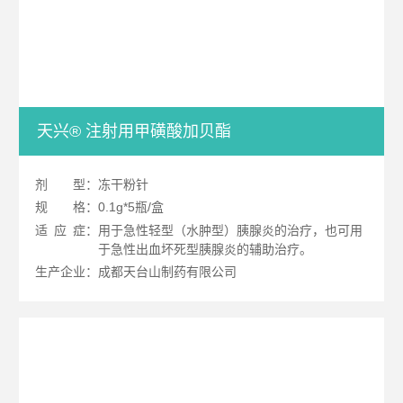
天兴® 注射用甲磺酸加贝酯
剂
型：冻干粉针
规
格：0.1g*5瓶/盒
适
应
症：用于急性轻型（水肿型）胰腺炎的治疗，也可用
于急性出血坏死型胰腺炎的辅助治疗。
生产企业：成都天台山制药有限公司