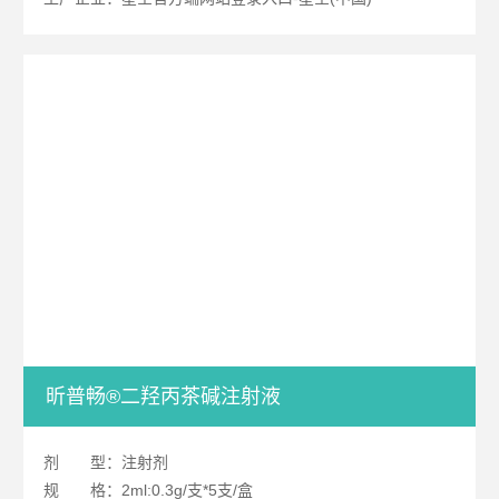
昕普畅®二羟丙茶碱注射液
剂
型：注射剂
规
格：2ml:0.3g/支*5支/盒